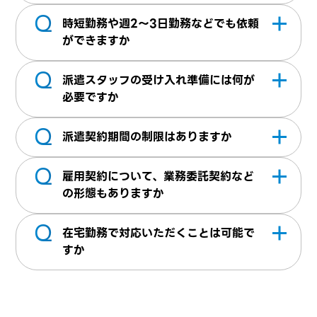
Q
（抵触日通知書、待遇情報提供）が必要にな
月給単位、時給単価どちらでも派遣スタッフ
時短勤務や週2～3日勤務などでも依頼
ります。当社にて雛形の用意がございますの
の就業時間に応じてご請求させていただいて
ができますか
でご安心ください。
おります。勤務地・職種・スキルレベルなど
Q
ご要望に応じて柔軟に対応しております。
諸条件に応じて派遣料金が変更いたしますの
派遣スタッフの受け入れ準備には何が
で詳細はお気軽にお問い合わせください。
必要ですか
Q
業務に必要な物品（貸与PCなど）や業務に
派遣契約期間の制限はありますか
利用するツールのアカウント取得などがござ
Q
います。業務マニュアルや職場のルールなど
派遣期間の上限である3年を超えない範囲で
雇用契約について、業務委託契約など
がございましたらご用意いただけますとスム
貴社と当社が協議して取り決めを行います。
の形態もありますか
ーズに業務開始ができます。派遣スタッフ自
もし、契約期間が30日以内の場合は日雇い派
Q
人材派遣契約だけではなく、業務委託契約、
身が就業初日に用意すべきものがあれば、事
遣に該当するため別途定められた範囲で契約
在宅勤務で対応いただくことは可能で
人材紹介など幅広く対応させていただいてお
前に営業担当へお申し付けください。
を締結させていただきます。
すか
ります。
条件によって対応可能です。詳細については
お問合せください。