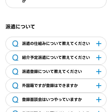
か
が合うか検討させていただきます。ご紹介が
入社日は企業様・求職者様双方のご都合を考
可能な場合は、担当営業より3～5営業日以内
慮しながら決めております。柔軟に対応して
にご連絡させていただきます。ご紹介ができ
派遣について
おりますので営業担当にお気軽にご相談くだ
ない場合は、都度ご連絡をしていないため予
さい。
めご了承ください。
Q
派遣の仕組みについて教えてください
Q
派遣には、一般派遣（登録型派遣）と無期雇
紹介予定派遣について教えてください
用型派遣の2種類があります。どちらも雇用主
Q
は弊社となり、就業先がご紹介させていただ
一定の派遣期間終了後、派遣先企業が直接雇
派遣登録について教えてください
く企業様にて指揮命令のもとお仕事をしてい
用を予定している派遣です。企業様と派遣ス
Q
ただきます。 ・一般派遣（登録型派遣）：当
タッフ双方が適性を確認してから、直接雇用
弊社にて派遣のお仕事をご希望の方は、株式
外国籍ですが登録はできますか
社に登録いただきいただきます。登録いただ
に移行できるのが特徴です。
会社エーティーエスへのご登録（無料）が必
Q
いた方が契約期間内で派遣として就業先企業
要となります。登録面談は、オンラインで行
日本に在留する外国籍の方は、在留資格の範
登録面談会はいつやっていますか
様で勤務していただきます。契約期間が終了
っているためご来社いただく必要はございま
囲で、定められた期間、職種に限って派遣で
すると派遣も終了いたします ・無期雇用型派
せん。 ご応募した際に送られてくるチャット
の就労が認められていますので登録できま
平日（日中：10時・12時・14時・16時開