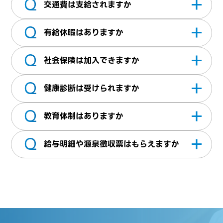
Q
なります。
基本時給にてお支払いします。他にも月給で
交通費は支給されますか
のお支払いも可能ですので詳細は営業担当に
Q
ご相談ください。
交通費は実費支給いたします。※当社規定あ
有給休暇はありますか
り
Q
就労開始日から6ヶ月経過後に発生（法規上
社会保険は加入できますか
出社率などの支給要件有）いたします。支給
Q
日数は、勤務日数に応じて異なります。
加入条件を満たせば加入できます。詳細につ
健康診断は受けられますか
いてはお問い合わせください
Q
受診資格を満たせば年に1回受診が可能です。
教育体制はありますか
Q
e-ラーニングプログラムをご用意していま
給与明細や源泉徴収票はもらえますか
す。オンライン学習を有給（8h/年）で受講
ができます。
当社利用ツールからダウンロードできます。
退職後も3年間はログインできます。ID・パス
ワードなどを忘れてしまった際にはお問い合
わせよりご連絡ください