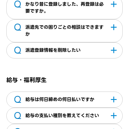
Q
IT系の企業様を中心に、事務系・営業系のお
件と合う仕事があった場合ご紹介させていた
決まり次第担当営業へご連絡ください。
かなり昔に登録しました、再登録は必
仕事も多数取り揃えており、テクパスに掲載
だいております。
要ですか。
されていない非公開案件もございますので安
Q
アカウントを再度発行いただく必要はありま
心してご登録ください。
派遣先での困りごとの相談はできます
せん。登録面談は、面談実施から1年以上経っ
か
ている方は直近のご状況等もお伺いしたいた
Q
はいお気軽にご相談ください。定期的に営業
め「お問い合わせ」よりご連絡いただき予約
派遣登録情報を削除したい
が就業先に訪問した際や、急なトラブルなど
フォームの案内に従い面談の予約をお願いい
いつでもご連絡いただけます。また、ご就業
マイページ＞退会申請より申請をお願いいた
たします
先で待遇や就業条件の変更等について打診が
します。※退会申請を行うとWEBサービスは
給与・福利厚生
あった際、その場で合意するなどせず、必ず
ご利用頂けなくなり、全ての登録データが抹
担当営業にご一報ください。
消されます。 尚、手続きはシステムの都合
Q
上、２～３日お時間をいただいておりますの
給与は何日締めの何日払いですか
でご了承ください。
Q
毎月末締めの翌15日払いの月1回となります。
給与の支払い種別を教えてください
15日が土日祝日の場合は、15日前の営業日と