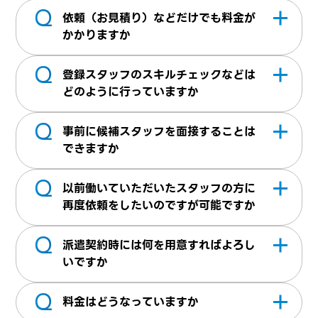
Q
簡易資料の
ダウンロードページ
があります。
依頼（お見積り）などだけでも料金が
詳細を聞きたい場合は、お気軽にお問合せく
かかりますか
ださい
Q
かかりません。派遣スタッフが就業した際に
登録スタッフのスキルチェックなどは
料金が発生いたします
どのように行っていますか
Q
登録面談を1人1人行っております。登録面談
事前に候補スタッフを面接することは
時に、職務経歴書に書かれている以外にもご
できますか
経験やスキル、プロジェクト参加内容など詳
Q
当社は首都圏・中部・関西に事務所がござい
細にヒアリングを行っております
以前働いていただいたスタッフの方に
ます。事務所がない地域でも近隣拠点からの
再度依頼をしたいのですが可能ですか
サポートが可能な場合がありますのでお気軽
Q
派遣スタッフを派遣先企業様が特定すること
にご相談ください。
派遣契約時には何を用意すればよろし
は労働者派遣法により禁止されております。
いですか
当社にて、ご依頼内容の諸条件をお伺いし条
Q
基本契約書・個別契約書を締結させていただ
件を満たす方を選考してご紹介いたします。
料金はどうなっていますか
きます。他に、労働者派遣法に関わる書類