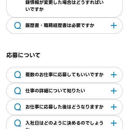
ページは、テクパス・テクパスオフィスをご
録情報が変更した場合はどうすればい
利用いただく上で、応募情報を都度入力しな
いですか
くていいなど便利に使える機能となっており
Q
マイページへログインしていただき、変更した
ます。応募後、スキルやご経験などの詳細を
履歴書・職務経歴書は必要ですか
情報を更新し営業担当へご連絡ください。
お伺いする面談を実施させていただき弊社へ
マイページ内＞職務経歴書にて、履歴書・職
の正式登録となりお仕事紹介へ進む形となり
務経歴書をアップロードできます。※最新の
ます
応募について
ものをアップロードください。弊社にてスキ
ルシートを作成する際に参考にさせていただ
Q
いております。
複数のお仕事に応募してもいいですか
Q
複数のお仕事にご応募できます。但し、応募
仕事の詳細について知りたい
であって必ず就業できるものでは無いため予
Q
めご承知ください
担当営業へお問合せください
お仕事に応募した後はどうなりますか
Q
弊社にまだ登録されていない方は、面談を実
入社日はどのように決めるのでしょう
施していただきスキルやご経験とご希望条件