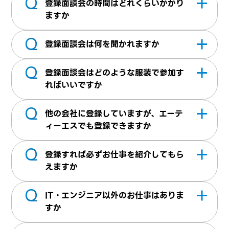
Q
登録面談会の時間はどれくらいかかり
遣：当社に無期雇用で雇用され、派遣先企業
にアクセスいただきご都合がある日程を選択
す。但し、在留資格によっては就業できない
始。夜間：19時開始）・土曜（10時開始の
ますか
様にて就業していただきます。無期雇用とな
いただければ、登録面談の予約が可能となり
場合もございます。
み）。日曜祝日はお休みを頂戴しておりま
Q
通常45分～60分ほどお時間を頂戴しており
るため安定して働くことができます
ます。既に登録済みで再度面談をご希望され
す。
登録面談会は何を聞かれますか
ます。
る方については、お問い合わせよりご連絡く
Q
弊社での登録面談は、面接（合否判定）では
ださい。チャットでの面接予約URLをメール
登録面談会はどのような服装で参加す
ございません。職務経歴書には書かれていな
にて送信させていただいております。
ればいいですか
い内容や、例えばプロジェクト参加時のポジ
Q
特に指定はございません。男性はスーツやジ
ション・人数などより詳細にお伺いすること
他の会社に登録していますが、エーテ
ャケット。女性はオフィスカジュアルで参加
でお人柄やアピールポイントなど経歴書など
ィーエスでも登録できますか
されることが多いです。
には書かれていない行間を明確にし、ご紹介
Q
登録できます。他の派遣会社に登録している
先企業様の案件とのマッチングに活用させて
登録すれば必ずお仕事を紹介してもら
方、就業している方でも登録可能です。面談
えますか
いただきます。また、ご不明点やご希望など
時には現在の就業状況や、今後の希望条件な
も面談時にお伺いしておりますので遠慮なく
Q
必ずお仕事のご紹介は保障できません。求職
どお聞かせください。現在就業中の方で勤務
IT・エンジニア以外のお仕事はありま
お申し付けください。
者様のご希望・条件などと、企業様側の依頼
を開始出来る時期が不明確な場合、ご紹介が
すか
条件とを照らし合わせを行い、マッチした条
難しくなる可能性がございます。退職日程が