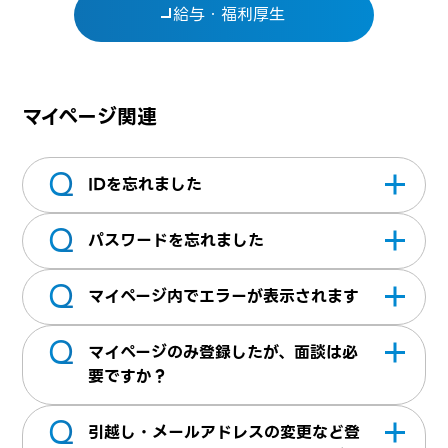
給与・福利厚生
マイページ関連
Q
IDを忘れました
Q
ログインボタン内にある「
ユーザーIDをお忘
パスワードを忘れました
れの方はこちら
」より弊社へお問合せくださ
Q
い。※2～3営業日以内にメールにてご返信い
ログインボタン内にある「
パスワードをお忘
マイページ内でエラーが表示されます
たします
れの方はこちら
」よりパスワードの再設定が
Q
できます。
テクパス画面のTOPにある「
お問い合せ
」よ
マイページのみ登録したが、面談は必
りご連絡をお願いいたします
要ですか？
Q
お仕事紹介には面談が必要となります。 マイ
引越し・メールアドレスの変更など登