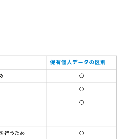
保有個人データの区別
め
○
○
○
を行うため
○