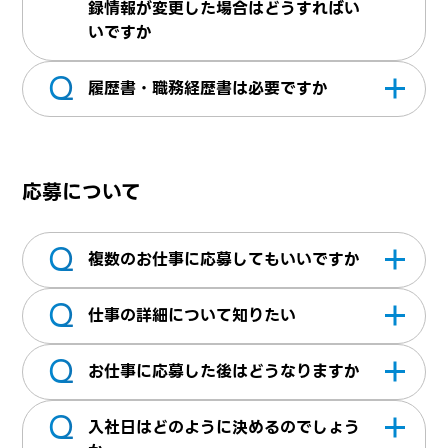
ページは、テクパス・テクパスオフィスをご
録情報が変更した場合はどうすればい
利用いただく上で、応募情報を都度入力しな
いですか
くていいなど便利に使える機能となっており
Q
マイページへログインしていただき、変更した
ます。応募後、スキルやご経験などの詳細を
履歴書・職務経歴書は必要ですか
情報を更新し営業担当へご連絡ください。
お伺いする面談を実施させていただき弊社へ
マイページ内＞職務経歴書にて、履歴書・職
の正式登録となりお仕事紹介へ進む形となり
務経歴書をアップロードできます。※最新の
ます
応募について
ものをアップロードください。弊社にてスキ
ルシートを作成する際に参考にさせていただ
Q
いております。
複数のお仕事に応募してもいいですか
Q
複数のお仕事にご応募できます。但し、応募
仕事の詳細について知りたい
であって必ず就業できるものでは無いため予
Q
めご承知ください
担当営業へお問合せください
お仕事に応募した後はどうなりますか
Q
弊社にまだ登録されていない方は、面談を実
入社日はどのように決めるのでしょう
施していただきスキルやご経験とご希望条件