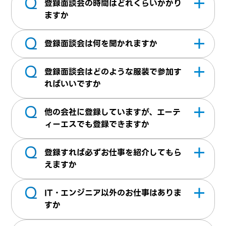
Q
登録面談会の時間はどれくらいかかり
遣：当社に無期雇用で雇用され、派遣先企業
にアクセスいただきご都合がある日程を選択
す。但し、在留資格によっては就業できない
始。夜間：19時開始）・土曜（10時開始の
ますか
様にて就業していただきます。無期雇用とな
いただければ、登録面談の予約が可能となり
場合もございます。
み）。日曜祝日はお休みを頂戴しておりま
Q
通常45分～60分ほどお時間を頂戴しており
るため安定して働くことができます
ます。既に登録済みで再度面談をご希望され
す。
登録面談会は何を聞かれますか
ます。
る方については、お問い合わせよりご連絡く
Q
弊社での登録面談は、面接（合否判定）では
ださい。チャットでの面接予約URLをメール
登録面談会はどのような服装で参加す
ございません。職務経歴書には書かれていな
にて送信させていただいております。
ればいいですか
い内容や、例えばプロジェクト参加時のポジ
Q
特に指定はございません。男性はスーツやジ
ション・人数などより詳細にお伺いすること
他の会社に登録していますが、エーテ
ャケット。女性はオフィスカジュアルで参加
でお人柄やアピールポイントなど経歴書など
ィーエスでも登録できますか
されることが多いです。
には書かれていない行間を明確にし、ご紹介
Q
登録できます。他の派遣会社に登録している
先企業様の案件とのマッチングに活用させて
登録すれば必ずお仕事を紹介してもら
方、就業している方でも登録可能です。面談
えますか
いただきます。また、ご不明点やご希望など
時には現在の就業状況や、今後の希望条件な
も面談時にお伺いしておりますので遠慮なく
Q
必ずお仕事のご紹介は保障できません。求職
どお聞かせください。現在就業中の方で勤務
IT・エンジニア以外のお仕事はありま
お申し付けください。
者様のご希望・条件などと、企業様側の依頼
を開始出来る時期が不明確な場合、ご紹介が
すか
条件とを照らし合わせを行い、マッチした条
難しくなる可能性がございます。退職日程が