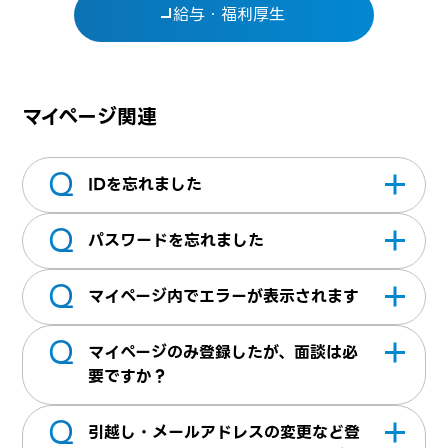
給与・福利厚生
マイページ関連
Q
IDを忘れました
Q
ログインボタン内にある「
ユーザーIDをお忘
パスワードを忘れました
れの方はこちら
」より弊社へお問合せくださ
Q
い。※2～3営業日以内にメールにてご返信い
ログインボタン内にある「
パスワードをお忘
マイページ内でエラーが表示されます
たします
れの方はこちら
」よりパスワードの再設定が
Q
できます。
テクパス画面のTOPにある「
お問い合せ
」よ
マイページのみ登録したが、面談は必
りご連絡をお願いいたします
要ですか？
Q
お仕事紹介には面談が必要となります。 マイ
引越し・メールアドレスの変更など登