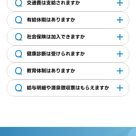
Q
なります。
基本時給にてお支払いします。他にも月給で
交通費は支給されますか
のお支払いも可能ですので詳細は営業担当に
Q
ご相談ください。
交通費は実費支給いたします。※当社規定あ
有給休暇はありますか
り
Q
就労開始日から6ヶ月経過後に発生（法規上
社会保険は加入できますか
出社率などの支給要件有）いたします。支給
Q
日数は、勤務日数に応じて異なります。
加入条件を満たせば加入できます。詳細につ
健康診断は受けられますか
いてはお問い合わせください
Q
受診資格を満たせば年に1回受診が可能です。
教育体制はありますか
Q
e-ラーニングプログラムをご用意していま
給与明細や源泉徴収票はもらえますか
す。オンライン学習を有給（8h/年）で受講
ができます。
当社利用ツールからダウンロードできます。
退職後も3年間はログインできます。ID・パス
ワードなどを忘れてしまった際にはお問い合
わせよりご連絡ください