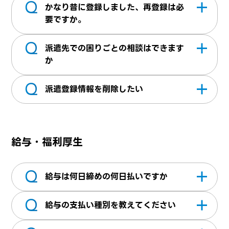
Q
IT系の企業様を中心に、事務系・営業系のお
件と合う仕事があった場合ご紹介させていた
決まり次第担当営業へご連絡ください。
かなり昔に登録しました、再登録は必
仕事も多数取り揃えており、テクパスに掲載
だいております。
要ですか。
されていない非公開案件もございますので安
Q
アカウントを再度発行いただく必要はありま
心してご登録ください。
派遣先での困りごとの相談はできます
せん。登録面談は、面談実施から1年以上経っ
か
ている方は直近のご状況等もお伺いしたいた
Q
はいお気軽にご相談ください。定期的に営業
め「お問い合わせ」よりご連絡いただき予約
派遣登録情報を削除したい
が就業先に訪問した際や、急なトラブルなど
フォームの案内に従い面談の予約をお願いい
いつでもご連絡いただけます。また、ご就業
マイページ＞退会申請より申請をお願いいた
たします
先で待遇や就業条件の変更等について打診が
します。※退会申請を行うとWEBサービスは
給与・福利厚生
あった際、その場で合意するなどせず、必ず
ご利用頂けなくなり、全ての登録データが抹
担当営業にご一報ください。
消されます。 尚、手続きはシステムの都合
Q
上、２～３日お時間をいただいておりますの
給与は何日締めの何日払いですか
でご了承ください。
Q
毎月末締めの翌15日払いの月1回となります。
給与の支払い種別を教えてください
15日が土日祝日の場合は、15日前の営業日と