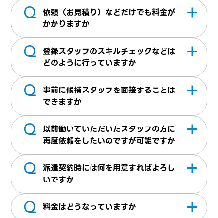
Q
簡易資料の
ダウンロードページ
があります。
依頼（お見積り）などだけでも料金が
詳細を聞きたい場合は、お気軽にお問合せく
かかりますか
ださい
Q
かかりません。派遣スタッフが就業した際に
登録スタッフのスキルチェックなどは
料金が発生いたします
どのように行っていますか
Q
登録面談を1人1人行っております。登録面談
事前に候補スタッフを面接することは
時に、職務経歴書に書かれている以外にもご
できますか
経験やスキル、プロジェクト参加内容など詳
Q
当社は首都圏・中部・関西に事務所がござい
細にヒアリングを行っております
以前働いていただいたスタッフの方に
ます。事務所がない地域でも近隣拠点からの
再度依頼をしたいのですが可能ですか
サポートが可能な場合がありますのでお気軽
Q
派遣スタッフを派遣先企業様が特定すること
にご相談ください。
派遣契約時には何を用意すればよろし
は労働者派遣法により禁止されております。
いですか
当社にて、ご依頼内容の諸条件をお伺いし条
Q
基本契約書・個別契約書を締結させていただ
件を満たす方を選考してご紹介いたします。
料金はどうなっていますか
きます。他に、労働者派遣法に関わる書類