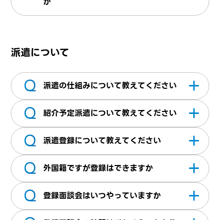
か
が合うか検討させていただきます。ご紹介が
入社日は企業様・求職者様双方のご都合を考
可能な場合は、担当営業より3～5営業日以内
慮しながら決めております。柔軟に対応して
にご連絡させていただきます。ご紹介ができ
派遣について
おりますので営業担当にお気軽にご相談くだ
ない場合は、都度ご連絡をしていないため予
さい。
めご了承ください。
Q
派遣の仕組みについて教えてください
Q
派遣には、一般派遣（登録型派遣）と無期雇
紹介予定派遣について教えてください
用型派遣の2種類があります。どちらも雇用主
Q
は弊社となり、就業先がご紹介させていただ
一定の派遣期間終了後、派遣先企業が直接雇
派遣登録について教えてください
く企業様にて指揮命令のもとお仕事をしてい
用を予定している派遣です。企業様と派遣ス
Q
ただきます。 ・一般派遣（登録型派遣）：当
タッフ双方が適性を確認してから、直接雇用
弊社にて派遣のお仕事をご希望の方は、株式
外国籍ですが登録はできますか
社に登録いただきいただきます。登録いただ
に移行できるのが特徴です。
会社エーティーエスへのご登録（無料）が必
Q
いた方が契約期間内で派遣として就業先企業
要となります。登録面談は、オンラインで行
日本に在留する外国籍の方は、在留資格の範
登録面談会はいつやっていますか
様で勤務していただきます。契約期間が終了
っているためご来社いただく必要はございま
囲で、定められた期間、職種に限って派遣で
すると派遣も終了いたします ・無期雇用型派
せん。 ご応募した際に送られてくるチャット
の就労が認められていますので登録できま
平日（日中：10時・12時・14時・16時開