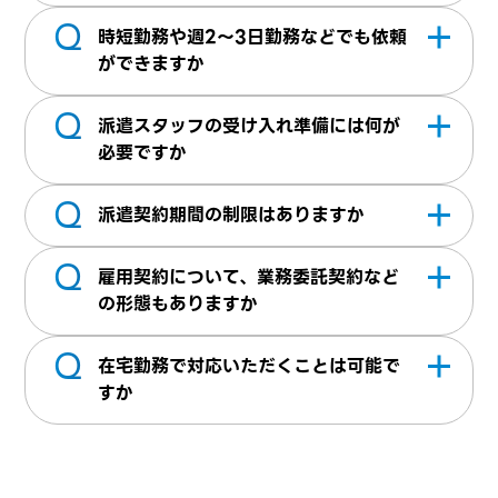
Q
（抵触日通知書、待遇情報提供）が必要にな
月給単位、時給単価どちらでも派遣スタッフ
時短勤務や週2～3日勤務などでも依頼
ります。当社にて雛形の用意がございますの
の就業時間に応じてご請求させていただいて
ができますか
でご安心ください。
おります。勤務地・職種・スキルレベルなど
Q
ご要望に応じて柔軟に対応しております。
諸条件に応じて派遣料金が変更いたしますの
派遣スタッフの受け入れ準備には何が
で詳細はお気軽にお問い合わせください。
必要ですか
Q
業務に必要な物品（貸与PCなど）や業務に
派遣契約期間の制限はありますか
利用するツールのアカウント取得などがござ
Q
います。業務マニュアルや職場のルールなど
派遣期間の上限である3年を超えない範囲で
雇用契約について、業務委託契約など
がございましたらご用意いただけますとスム
貴社と当社が協議して取り決めを行います。
の形態もありますか
ーズに業務開始ができます。派遣スタッフ自
もし、契約期間が30日以内の場合は日雇い派
Q
人材派遣契約だけではなく、業務委託契約、
身が就業初日に用意すべきものがあれば、事
遣に該当するため別途定められた範囲で契約
在宅勤務で対応いただくことは可能で
人材紹介など幅広く対応させていただいてお
前に営業担当へお申し付けください。
を締結させていただきます。
すか
ります。
条件によって対応可能です。詳細については
お問合せください。