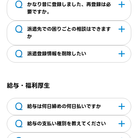
Q
IT系の企業様を中心に、事務系・営業系のお
件と合う仕事があった場合ご紹介させていた
決まり次第担当営業へご連絡ください。
かなり昔に登録しました、再登録は必
仕事も多数取り揃えており、テクパスに掲載
だいております。
要ですか。
されていない非公開案件もございますので安
Q
アカウントを再度発行いただく必要はありま
心してご登録ください。
派遣先での困りごとの相談はできます
せん。登録面談は、面談実施から1年以上経っ
か
ている方は直近のご状況等もお伺いしたいた
Q
はいお気軽にご相談ください。定期的に営業
め「お問い合わせ」よりご連絡いただき予約
派遣登録情報を削除したい
が就業先に訪問した際や、急なトラブルなど
フォームの案内に従い面談の予約をお願いい
いつでもご連絡いただけます。また、ご就業
マイページ＞退会申請より申請をお願いいた
たします
先で待遇や就業条件の変更等について打診が
します。※退会申請を行うとWEBサービスは
給与・福利厚生
あった際、その場で合意するなどせず、必ず
ご利用頂けなくなり、全ての登録データが抹
担当営業にご一報ください。
消されます。 尚、手続きはシステムの都合
Q
上、２～３日お時間をいただいておりますの
給与は何日締めの何日払いですか
でご了承ください。
Q
毎月末締めの翌15日払いの月1回となります。
給与の支払い種別を教えてください
15日が土日祝日の場合は、15日前の営業日と