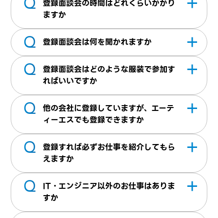
Q
登録面談会の時間はどれくらいかかり
遣：当社に無期雇用で雇用され、派遣先企業
にアクセスいただきご都合がある日程を選択
す。但し、在留資格によっては就業できない
始。夜間：19時開始）・土曜（10時開始の
ますか
様にて就業していただきます。無期雇用とな
いただければ、登録面談の予約が可能となり
場合もございます。
み）。日曜祝日はお休みを頂戴しておりま
Q
通常45分～60分ほどお時間を頂戴しており
るため安定して働くことができます
ます。既に登録済みで再度面談をご希望され
す。
登録面談会は何を聞かれますか
ます。
る方については、お問い合わせよりご連絡く
Q
弊社での登録面談は、面接（合否判定）では
ださい。チャットでの面接予約URLをメール
登録面談会はどのような服装で参加す
ございません。職務経歴書には書かれていな
にて送信させていただいております。
ればいいですか
い内容や、例えばプロジェクト参加時のポジ
Q
特に指定はございません。男性はスーツやジ
ション・人数などより詳細にお伺いすること
他の会社に登録していますが、エーテ
ャケット。女性はオフィスカジュアルで参加
でお人柄やアピールポイントなど経歴書など
ィーエスでも登録できますか
されることが多いです。
には書かれていない行間を明確にし、ご紹介
Q
登録できます。他の派遣会社に登録している
先企業様の案件とのマッチングに活用させて
登録すれば必ずお仕事を紹介してもら
方、就業している方でも登録可能です。面談
えますか
いただきます。また、ご不明点やご希望など
時には現在の就業状況や、今後の希望条件な
も面談時にお伺いしておりますので遠慮なく
Q
必ずお仕事のご紹介は保障できません。求職
どお聞かせください。現在就業中の方で勤務
IT・エンジニア以外のお仕事はありま
お申し付けください。
者様のご希望・条件などと、企業様側の依頼
を開始出来る時期が不明確な場合、ご紹介が
すか
条件とを照らし合わせを行い、マッチした条
難しくなる可能性がございます。退職日程が