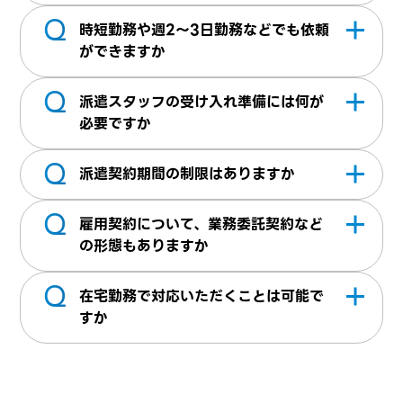
Q
（抵触日通知書、待遇情報提供）が必要にな
月給単位、時給単価どちらでも派遣スタッフ
時短勤務や週2～3日勤務などでも依頼
ります。当社にて雛形の用意がございますの
の就業時間に応じてご請求させていただいて
ができますか
でご安心ください。
おります。勤務地・職種・スキルレベルなど
Q
ご要望に応じて柔軟に対応しております。
諸条件に応じて派遣料金が変更いたしますの
派遣スタッフの受け入れ準備には何が
で詳細はお気軽にお問い合わせください。
必要ですか
Q
業務に必要な物品（貸与PCなど）や業務に
派遣契約期間の制限はありますか
利用するツールのアカウント取得などがござ
Q
います。業務マニュアルや職場のルールなど
派遣期間の上限である3年を超えない範囲で
雇用契約について、業務委託契約など
がございましたらご用意いただけますとスム
貴社と当社が協議して取り決めを行います。
の形態もありますか
ーズに業務開始ができます。派遣スタッフ自
もし、契約期間が30日以内の場合は日雇い派
Q
人材派遣契約だけではなく、業務委託契約、
身が就業初日に用意すべきものがあれば、事
遣に該当するため別途定められた範囲で契約
在宅勤務で対応いただくことは可能で
人材紹介など幅広く対応させていただいてお
前に営業担当へお申し付けください。
を締結させていただきます。
すか
ります。
条件によって対応可能です。詳細については
お問合せください。