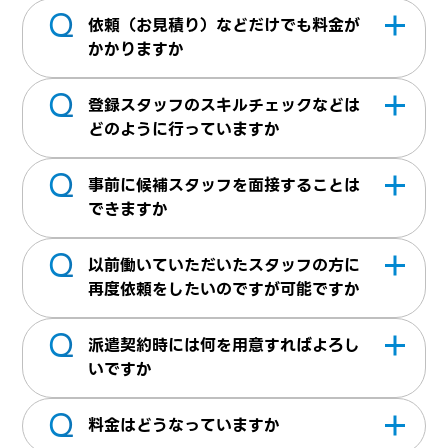
Q
簡易資料の
ダウンロードページ
があります。
依頼（お見積り）などだけでも料金が
詳細を聞きたい場合は、お気軽にお問合せく
かかりますか
ださい
Q
かかりません。派遣スタッフが就業した際に
登録スタッフのスキルチェックなどは
料金が発生いたします
どのように行っていますか
Q
登録面談を1人1人行っております。登録面談
事前に候補スタッフを面接することは
時に、職務経歴書に書かれている以外にもご
できますか
経験やスキル、プロジェクト参加内容など詳
Q
当社は首都圏・中部・関西に事務所がござい
細にヒアリングを行っております
以前働いていただいたスタッフの方に
ます。事務所がない地域でも近隣拠点からの
再度依頼をしたいのですが可能ですか
サポートが可能な場合がありますのでお気軽
Q
派遣スタッフを派遣先企業様が特定すること
にご相談ください。
派遣契約時には何を用意すればよろし
は労働者派遣法により禁止されております。
いですか
当社にて、ご依頼内容の諸条件をお伺いし条
Q
基本契約書・個別契約書を締結させていただ
件を満たす方を選考してご紹介いたします。
料金はどうなっていますか
きます。他に、労働者派遣法に関わる書類