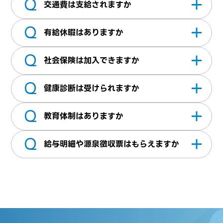
Q
なります。
基本時給にてお支払いします。他にも月給で
交通費は支給されますか
のお支払いも可能ですので詳細は営業担当に
Q
ご相談ください。
交通費は実費支給いたします。※当社規定あ
有給休暇はありますか
り
Q
就労開始日から6ヶ月経過後に発生（法規上
社会保険は加入できますか
出社率などの支給要件有）いたします。支給
Q
日数は、勤務日数に応じて異なります。
加入条件を満たせば加入できます。詳細につ
健康診断は受けられますか
いてはお問い合わせください
Q
受診資格を満たせば年に1回受診が可能です。
教育体制はありますか
Q
e-ラーニングプログラムをご用意していま
給与明細や源泉徴収票はもらえますか
す。オンライン学習を有給（8h/年）で受講
ができます。
当社利用ツールからダウンロードできます。
退職後も3年間はログインできます。ID・パス
ワードなどを忘れてしまった際にはお問い合
わせよりご連絡ください