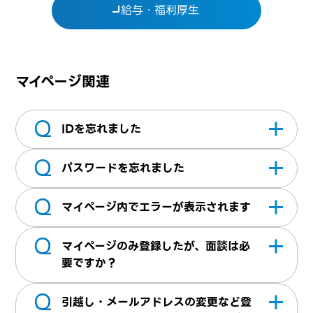
給与・福利厚生
マイページ関連
Q
IDを忘れました
Q
ログインボタン内にある「
ユーザーIDをお忘
パスワードを忘れました
れの方はこちら
」より弊社へお問合せくださ
Q
い。※2～3営業日以内にメールにてご返信い
ログインボタン内にある「
パスワードをお忘
マイページ内でエラーが表示されます
たします
れの方はこちら
」よりパスワードの再設定が
Q
できます。
テクパス画面のTOPにある「
お問い合せ
」よ
マイページのみ登録したが、面談は必
りご連絡をお願いいたします
要ですか？
Q
お仕事紹介には面談が必要となります。 マイ
引越し・メールアドレスの変更など登