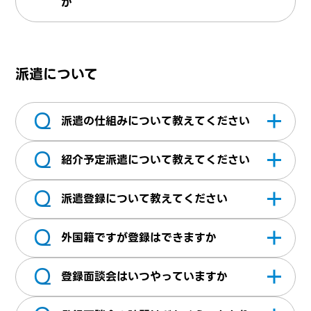
か
が合うか検討させていただきます。ご紹介が
入社日は企業様・求職者様双方のご都合を考
可能な場合は、担当営業より3～5営業日以内
慮しながら決めております。柔軟に対応して
にご連絡させていただきます。ご紹介ができ
派遣について
おりますので営業担当にお気軽にご相談くだ
ない場合は、都度ご連絡をしていないため予
さい。
めご了承ください。
Q
派遣の仕組みについて教えてください
Q
派遣には、一般派遣（登録型派遣）と無期雇
紹介予定派遣について教えてください
用型派遣の2種類があります。どちらも雇用主
Q
は弊社となり、就業先がご紹介させていただ
一定の派遣期間終了後、派遣先企業が直接雇
派遣登録について教えてください
く企業様にて指揮命令のもとお仕事をしてい
用を予定している派遣です。企業様と派遣ス
Q
ただきます。 ・一般派遣（登録型派遣）：当
タッフ双方が適性を確認してから、直接雇用
弊社にて派遣のお仕事をご希望の方は、株式
外国籍ですが登録はできますか
社に登録いただきいただきます。登録いただ
に移行できるのが特徴です。
会社エーティーエスへのご登録（無料）が必
Q
いた方が契約期間内で派遣として就業先企業
要となります。登録面談は、オンラインで行
日本に在留する外国籍の方は、在留資格の範
登録面談会はいつやっていますか
様で勤務していただきます。契約期間が終了
っているためご来社いただく必要はございま
囲で、定められた期間、職種に限って派遣で
すると派遣も終了いたします ・無期雇用型派
せん。 ご応募した際に送られてくるチャット
の就労が認められていますので登録できま
平日（日中：10時・12時・14時・16時開